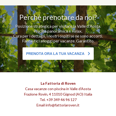
Perchè prenotare da noi?
Posizione strategica per visitare la Valle d'Aosta.
Piscina panoramica e Relax.
Cura per i dettagli, i nostri ospiti se ne sono accorti.
Fantastici alloggi per vacanze. Garantito.
PRENOTA ORA LA TUA VACANZA
La Fattoria di Roven
Casa vacanze con piscina in Valle d'Aosta
Frazione Rovin, 4
11010
Gignod
(AO)
Italia
Tel.
+39 349 46 96 127
Email
info@fattoriaroven.it