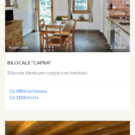
4 persone
2 stanze
BILOCALE "CAPRA"
Bilocale ideale per coppie con bambini.
Da
590
€/settimana
Da
110
€/notte