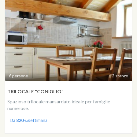
6 persone
2 stanze
TRILOCALE "CONIGLIO"
Spazioso trilocale mansardato ideale per famiglie
numerose.
Da
820
€/settimana