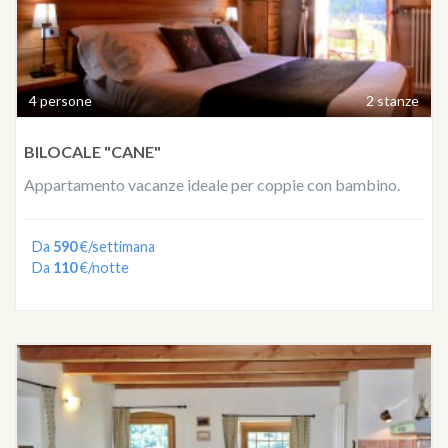
4 persone
2 stanze
BILOCALE "CANE"
Appartamento vacanze ideale per coppie con bambino.
Da
590
€/settimana
Da
110
€/notte