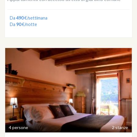
Da
490
€/settimana
Da
90
€/notte
4 persone
2 stanze