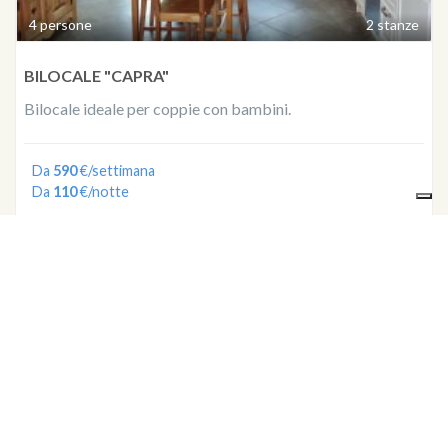
4 persone
2 stanze
BILOCALE "CAPRA"
Bilocale ideale per coppie con bambini.
Da
590
€/settimana
Da
110
€/notte