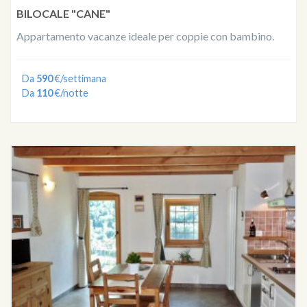
BILOCALE "CANE"
Appartamento vacanze ideale per coppie con bambino.
Da
590
€/settimana
Da
110
€/notte