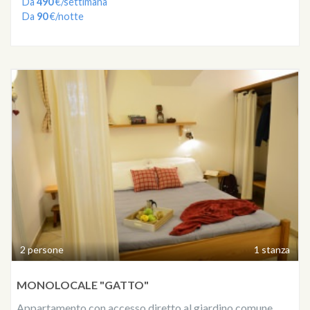
Da
490
€/settimana
Da
90
€/notte
2 persone
1 stanza
MONOLOCALE "GATTO"
Appartamento con accesso diretto al giardino comune