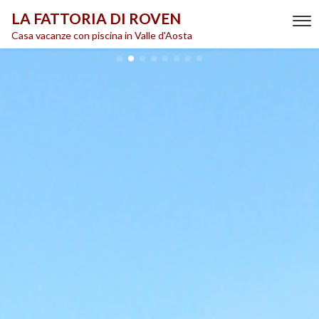
LA FATTORIA DI ROVEN
Casa vacanze con piscina in Valle d'Aosta