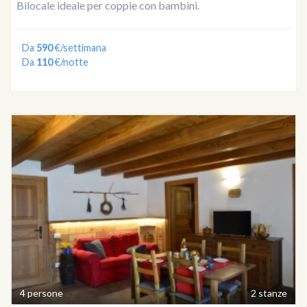
Bilocale ideale per coppie con bambini.
Da
590
€/settimana
Da
110
€/notte
4 persone
2 stanze