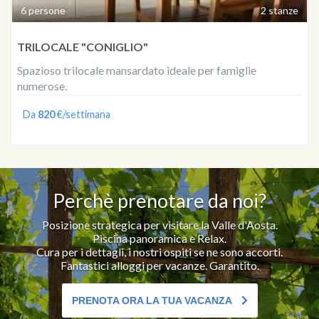
6 persone
2 stanze
TRILOCALE "CONIGLIO"
Spazioso trilocale mansardato ideale per famiglie
numerose.
Da
820
€/settimana
Perchè prenotare da noi?
Posizione strategica per visitare la Valle d'Aosta.
Piscina panoramica e Relax.
Cura per i dettagli, i nostri ospiti se ne sono accorti.
Fantastici alloggi per vacanze. Garantito.
PRENOTA ORA LA TUA VACANZA