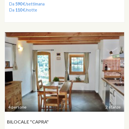
Da
590
€/settimana
Da
110
€/notte
4 persone
2 stanze
BILOCALE "CAPRA"